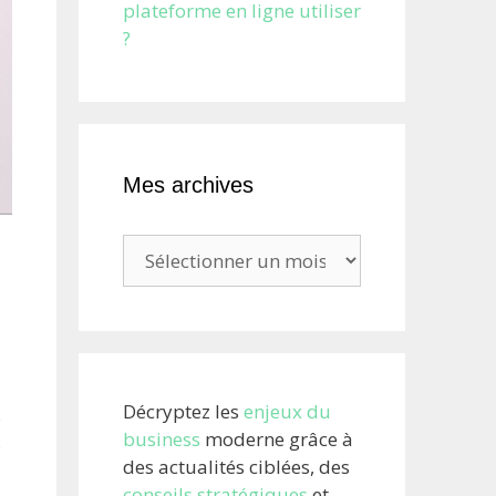
plateforme en ligne utiliser
?
Mes archives
Mes
archives
Décryptez les
enjeux du
s
business
moderne grâce à
s
des actualités ciblées, des
conseils stratégiques
et