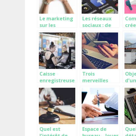
Le marketing
Les réseaux
Com
sur les
sociaux : de
crée
réseaux grâce
vraies armes
com
à l’IFTTT
marketing si
auto
bien utilisés
acti
les 
soci
Caisse
Trois
Obje
enregistreuse
merveilles
d’un
sur iPad à
scientifiques
de s
Marseille
et
pour
technologiqu
entr
es
Quel est
Espace de
Que
l’intérêt de
bureau – louer
déta