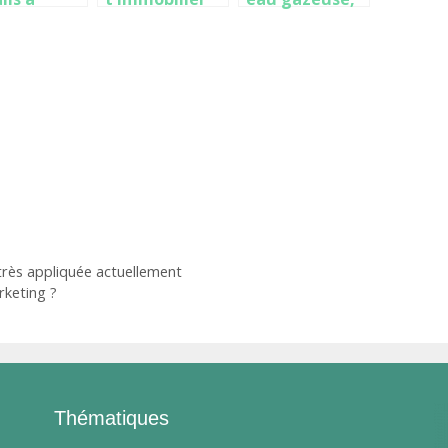
ir sur le
au Maroc :
un
comment
équipement à
procéder ?
installer dans
vos locaux
rès appliquée actuellement
rketing ?
Thématiques