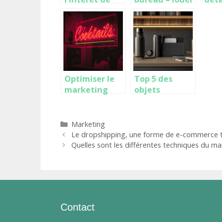
déposer sa
ou acheter ?
savo
marque ?
CRM
Optimiser le
Top 5 des
marketing
objets
grace a une
publicitaires
enseigne de
recyclés qui
restaurant
révolutionnen
Catégories
Marketing
attractive
t la
Le dropshipping, une forme de e-commerce t
communicatio
Quelles sont les différentes techniques du ma
n verte
Contact