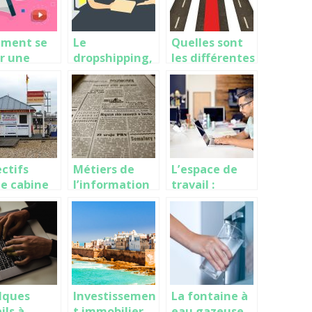
ment se
Le
Quelles sont
r une
dropshipping,
les différentes
munauté
une forme de
techniques du
ur de son
e-commerce
marketing ?
vité sur
très appliquée
réseaux
actuellement
aux ?
ctifs
Métiers de
L’espace de
e cabine
l’information
travail :
écurité
et de la
important
 les
communicatio
pour pouvoir
eprises
n
être motivé !
lques
Investissemen
La fontaine à
ils à
t immobilier
eau gazeuse,