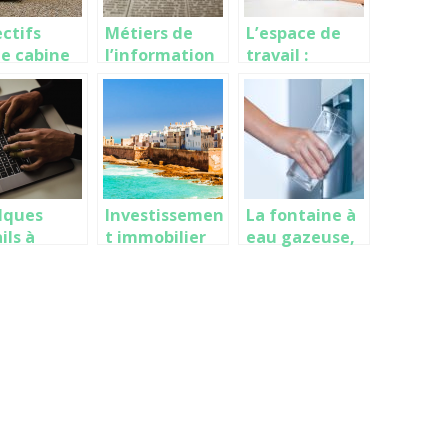
ctifs
Métiers de
L’espace de
e cabine
l’information
travail :
écurité
et de la
important
 les
communicatio
pour pouvoir
eprises
n
être motivé !
lques
Investissemen
La fontaine à
ils à
t immobilier
eau gazeuse,
ir sur le
au Maroc :
un
comment
équipement à
procéder ?
installer dans
vos locaux