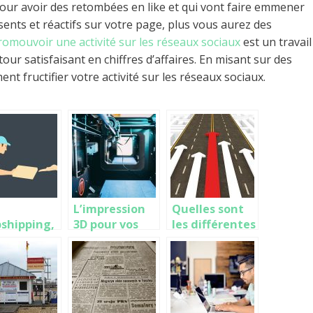
 pour avoir des retombées en like et qui vont faire emmener
sents et réactifs sur votre page, plus vous aurez des
romouvoir une activité sur les réseaux sociaux
est un travail
our satisfaisant en chiffres d’affaires. En misant sur des
t fructifier votre activité sur les réseaux sociaux.
L’impression
Quelles sont
shipping,
3D pour vos
les différentes
 forme de
prototypes
techniques du
ommerce
marketing ?
 appliquée
uellement