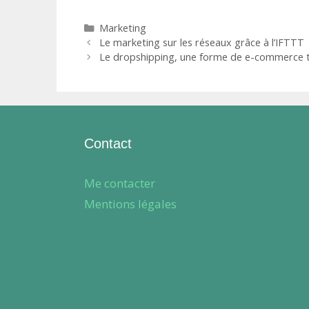
enseigne de
recyclés qui
restaurant
révolutionnen
Catégories
Marketing
attractive
t la
Le marketing sur les réseaux grâce à l’IFTTT
communicatio
Le dropshipping, une forme de e-commerce t
n verte
Contact
Me contacter
Mentions légales