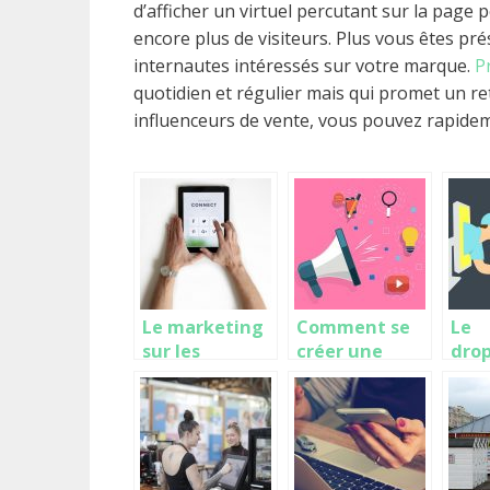
d’afficher un virtuel percutant sur la page
encore plus de visiteurs. Plus vous êtes pré
internautes intéressés sur votre marque.
P
quotidien et régulier mais qui promet un ret
influenceurs de vente, vous pouvez rapidemen
Le marketing
Comment se
Le
sur les
créer une
drop
réseaux grâce
communauté
une
à l’IFTTT
autour de son
e-c
activité sur
très
les réseaux
act
sociaux ?