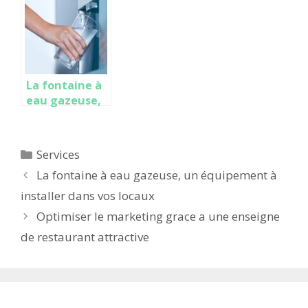
industriels
d’entreprise :
pourquoi ?
La fontaine à
eau gazeuse,
un
équipement à
installer dans
Catégories
Services
vos locaux
La fontaine à eau gazeuse, un équipement à
installer dans vos locaux
Optimiser le marketing grace a une enseigne
de restaurant attractive