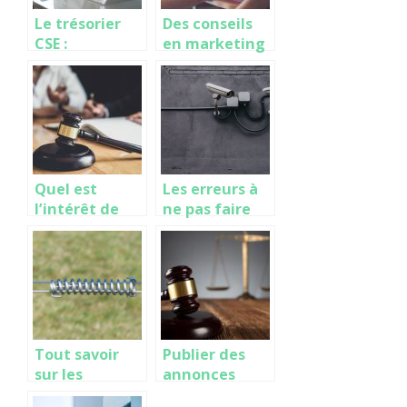
Le trésorier
Des conseils
CSE :
en marketing
Responsable
digital pour le
de gestion du
lancement
budget du CSE
d’une
entreprise
locale
Quel est
Les erreurs à
l’intérêt de
ne pas faire
déposer sa
pour éviter les
marque ?
cambriolages
Tout savoir
Publier des
sur les
annonces
ressorts
legales